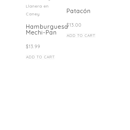
Patacón
$
13.00
Hamburguesa
Mechi-Pan
ADD TO CART
$
13.99
ADD TO CART
STAY TUNED